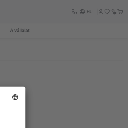
HU
A vállalat