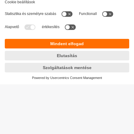
Fenntarthatóság
Adatbiztonság
Általános szerződési feltételek
Responsible Disclosure
Jótállási feltételek
Akadálymentesítés
Telephely (EN)
Cookies
Magyarország
ifm electronic kft.
Szent Imre út 59. I.em.
H-9028 Győr
Telefon
+36-96 / 518-397
email
info.hu@ifm.com
© ifm electronic gmbh