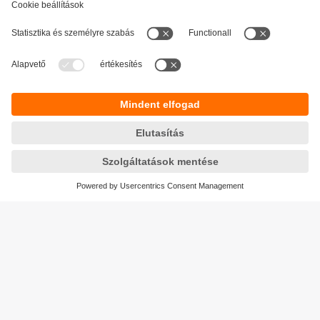
Fenntarthatóság
Adatbiztonság
Általános szerződési feltételek
Responsible Disclosure
Jótállási feltételek
Akadálymentesítés
Telephely (EN)
Cookies
Magyarország
ifm electronic kft.
Szent Imre út 59. I.em.
H-9028 Győr
Telefon
+36-96 / 518-397
email
info.hu@ifm.com
© ifm electronic gmbh