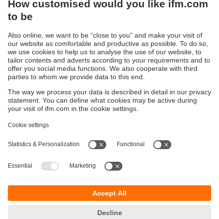
Preuzimanje PDF-a (333
KB)
Održivost
Zaštita privatnosti
Postavke i uslovi
Pristupačnost
Lokacije (EN)
Responsible Disclosure
Cookies
ifm electronic gmbh
Wienerbergstraße 41
Gebäude E
1120 Wien
Austria