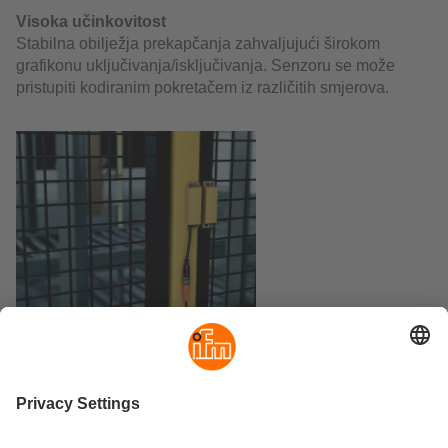
Visoka učinkovitost
Stabilna obilježja prekapčanja zahvaljujući širokom
grafikonu uključivanja/isključivanja. Senzoru se može
pristupiti kodiranim pokretačem iz različitih smjerova.
Aktualni bilten