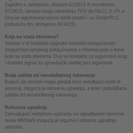
Zajedno s, primjerice, relejem G1501S ili monitorom
AC041S, senzori imaju odobrenje TÜV do SILCL 3 i PL e.
Ova se sigurnosna razina može postići i uz Smart PLC
poduzeća ifm, primjerice AC422S.
Koja su vrata otvorena?
Senzori s tri kontakta (signalni kontakt) omogućavaju
mogućnost serijskog priključivanja s informacijom o tome
koja su vrata otvorena. Dva su kontakta za sigurnosni krug
i dodatni signal za upravljački uređaj bez sigurnosti.
Bolja zaštita od neovlaštenog rukovanja
Budući da senzori mogu gledati kroz nehrđajući čelik ili
aluminij, moguća je skrivena ugradnja, a time i poboljšana
zaštita od neovlaštenog rukovanja.
Robusna ugradnja
Zahvaljujući metalnom ojačanju na ugradbenim otvorima
serije MN5xxS moguća je sigurna i robusna ugradnja
senzora.