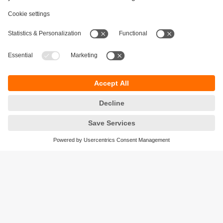
Održivost
Zaštita privatnosti
Postavke i uslovi
Pristupačnost
Lokacije (EN)
Responsible Disclosure
Cookies
ifm electronic gmbh
Wienerbergstraße 41
Gebäude E
1120 Wien
Austria