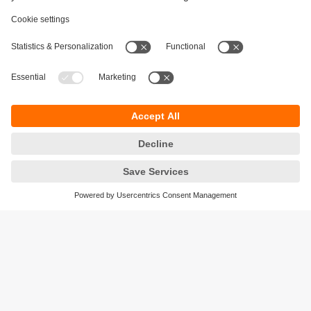
Održivost
Zaštita privatnosti
Postavke i uslovi
Pristupačnost
Lokacije (EN)
Responsible Disclosure
Cookies
ifm electronic gmbh
Wienerbergstraße 41
Gebäude E
1120 Wien
Austria