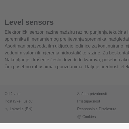
Level sensors
Elektronički senzori razine nadziru razinu punjenja tekućina i
spremnika ili nenamjernog prelijevanja spremnika, nadgleda
Asortiman proizvoda ifm uključuje jedinice za kontinuirano mje
vodenim valom ili mjerenja hidrostatičke razine. Za beskontakt
Nakupljanje i trošenje često dovodi do kvarova, posebno ako 
čini posebno robusnima i pouzdanima. Daljnje prednosti elekt
Održivost
Zaštita privatnosti
Postavke i uslovi
Pristupačnost
Lokacije (EN)
Responsible Disclosure
Cookies