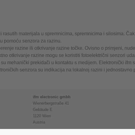
li rasutih materijala u spremnicima, spremnicima i silosima. Čak 
ju pomoću senzora za razinu.
renje razine ili otkrivanje razine točke. Ovisno o primjeni, nude 
no otkrivanje razine mogu se koristiti fotoelektrični senzori udal
su mehanički prekidači u kontaktu s medijem. Elektronički ifm 
roničkih senzora su indikacija na lokalnoj razini i jednostavn
ifm electronic gmbh
Wienerbergstraße 41
Gebäude E
1120 Wien
Austria
Phone
+43 16 17 45 00