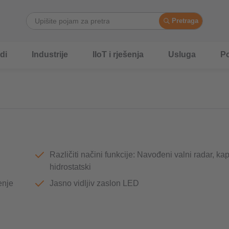
Pretraga
di
Industrije
IIoT i rješenja
Usluga
P
Različiti načini funkcije: Navođeni valni radar, kapa
hidrostatski
enje
Jasno vidljiv zaslon LED