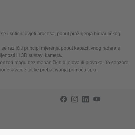
se i kritični uvjeti procesa, poput pražnjenja hidrauličkog
se različiti principi mjerenja poput kapacitivnog radara s
jenosti ili 3D sustavi kamera.
senzori mogu bez mehaničkih dijelova ili plovaka. To senzore
o podešavanje točke prebacivanja pomoću tipki.