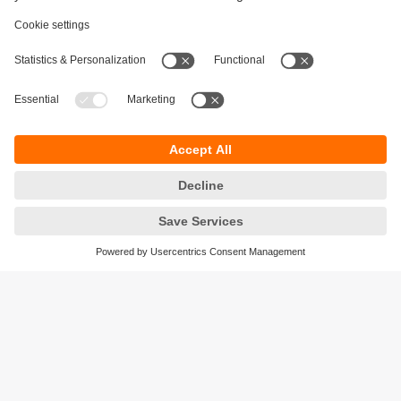
Održivost
Zaštita privatnosti
Postavke i uslovi
Pristupačnost
Lokacije (EN)
Responsible Disclosure
Cookies
ifm electronic gmbh
Wienerbergstraße 41
Gebäude E
1120 Wien
Austria