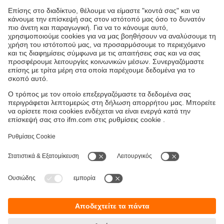
Μαγνητικοί αισθητήρες
Οι μαγνητικοί αισθητήρες χρησιμεύουν στην ανίχνευση
θέσης χωρίς επαφή και χωρίς φθορά. Χρησιμοποιούνται
εκεί όπου απαιτούνται ιδιαίτερα μεγάλες αποστάσεις
μεταγωγής. Καθώς τα μαγνητικά πεδία διαπερνούν και όλα
τα μη μαγνητιζόμενα υλικά, οι αισθητήρες μπορούν να
αναγνωρίζουν μαγνήτες διαμέσου τοιχωμάτων π.χ.
ανοξείδωτο χάλυβα, αλουμίνιο, πλαστικό ή ξύλο.
Βιωσιμότητα
Δήλωση Προστασίας Δεδομένων
Όροι και προϋποθέσεις
Προσβασιμότητα
Τοποθεσίες (EN)
Responsible Disclosure
Cookies