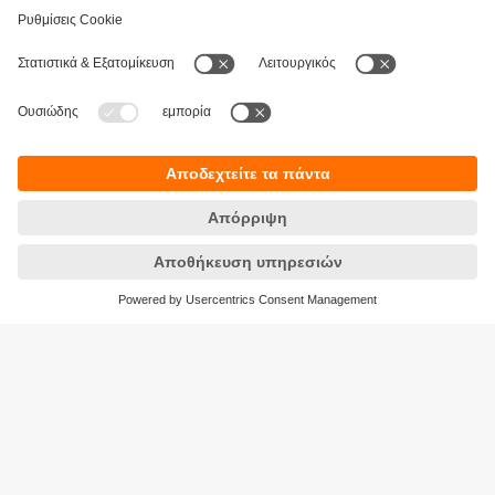
Βιωσιμότητα
Δήλωση Προστασίας Δεδομένων
Όροι και προϋποθέσεις
Προσβασιμότητα
Τοποθεσίες (EN)
Responsible Disclosure
Cookies
ifm electronic Μονοπρόσωπη ΕΠΕ
Ανδρέα Παπανδρέου 29
15124 Αμαρούσιο
ΑΡ. ΓΕΜΗ: 7471501000
Τηλέφωνο:
210 - 61 80 090