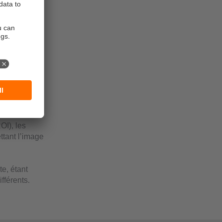
thernet/IP et
ion Assistant
e
 est possible
ios ambiants,
s
omme les
OI), les
ttant l’image
te, étant
fférents.