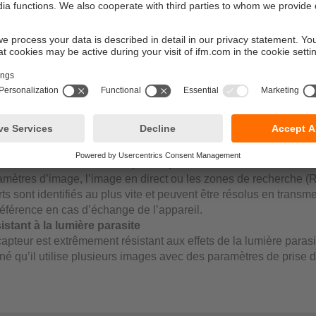
interfaces suivantes sont prises en charge : TCP/IP, ProfiNet, E
ink.
e en service/commande facile avec l’ifm Vision Assistant
commande de nos capteurs de vision est simple avec l’« ifm Vis
car elle ne nécessite aucune connaissance en programmation.
breuses options de filtre pour une détection d’objets fiabl
e à différentes options de couleur et de filtre de polarisation, il
apter le capteur à un large éventail d’applications et de scénar
 garantir une détection d’objets fiable.
veillance en temps réel et remplacement d’appareil efficace
ce à la surveillance en temps réel par le contrôle de facteurs c
amètres d’image, l’image en direct ou les zones de recherche (R
ts sont identifiés au plus vite et peuvent être résolus en transme
référence en cas d’échange de l’appareil.
istant à la lumière parasite
apteur est extrêmement résistant aux effets de la lumière parasi
é qu’il utilise plusieurs images avec des paramètres de prise di