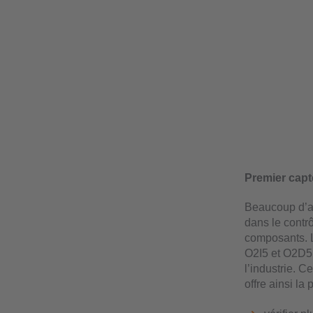
Premier capt
Beaucoup d’ap
dans le contrô
composants. L
O2I5 et O2D5,
l’industrie. 
offre ainsi la