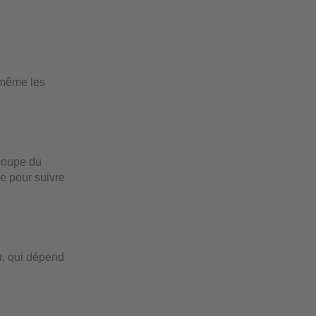
n même les
écoupe du
ée pour suivre
u, qui dépend