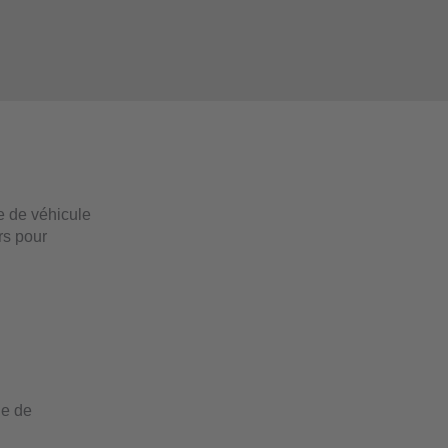
e de véhicule
rs pour
he de