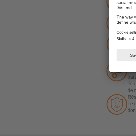
Les 
IO-L
Mis
La 
», 
Nom
Grâc
d’ad
pour
Sur
Grâ
par
écar
de 
Rés
Le c
donn