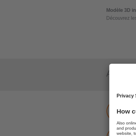
Avanta
Un 
Le 
cont
fon
Pri