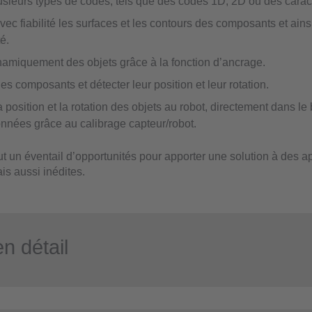
plusieurs types de codes, tels que des codes 1D, 2D ou des cara
vec fiabilité les surfaces et les contours des composants et ains
té.
namiquement des objets grâce à la fonction d’ancrage.
s composants et détecter leur position et leur rotation.
 position et la rotation des objets au robot, directement dans l
nnées grâce au calibrage capteur/robot.
ut un éventail d’opportunités pour apporter une solution à des a
is aussi inédites.
n détail