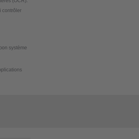
ctères (OCR).
i contrôler
e bon système
pplications