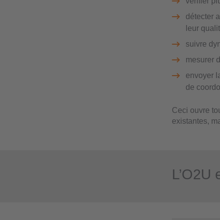
vérifier 
détecter a
leur quali
suivre dy
mesurer de
envoyer la
de coordo
Ceci ouvre to
existantes, ma
L’O2U e