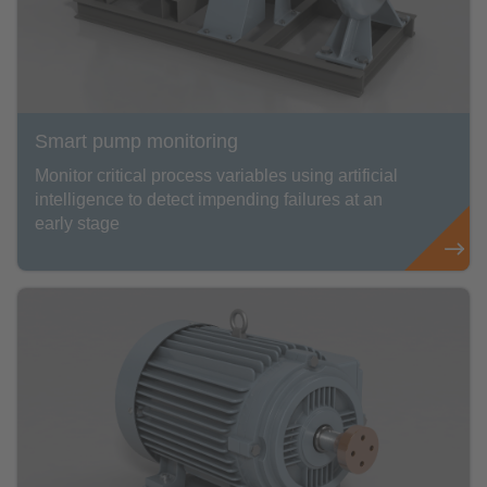
Smart pump monitoring
Monitor critical process variables using artificial
intelligence to detect impending failures at an
early stage