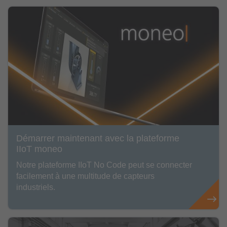
Démarrer maintenant avec la plateforme
IIoT moneo
Notre plateforme IIoT No Code peut se connecter
facilement à une multitude de capteurs
industriels.