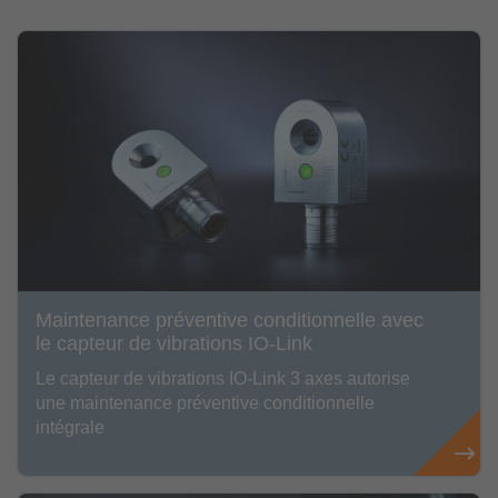
Maintenance préventive conditionnelle avec
le capteur de vibrations IO-Link
Le capteur de vibrations IO-Link 3 axes autorise
une maintenance préventive conditionnelle
intégrale