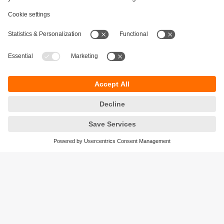
Durabilité
Protection des données
Conditions générales de vente
Accessibilité
Conditions de garantie
Responsible Disclosure
Sites (EN)
Cookies
ifm electronic - Siège social
ifm electronic s.a.s
Savoie technolac - B.P. 70226
45 avenue du lac du Bourget
73374 LE BOURGET DU LAC CEDEX