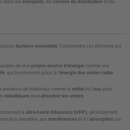
és dans les
entrepôts
, les
centres de distribution
et les
lusieurs
facteurs essentiels
. Comprendre ces éléments est
équipés de leur
propre source d’énergie
comme une
ifs
, qui fonctionnent grâce à l’
énergie des ondes radio
La présence de matériaux comme le
métal
ou l'
eau
peut
ts
métalliques
peut
absorber les ondes
nctionnant à
ultra-haute fréquence (UHF)
, généralement
ont plus sensibles aux
interférences
et à l’
absorption
par