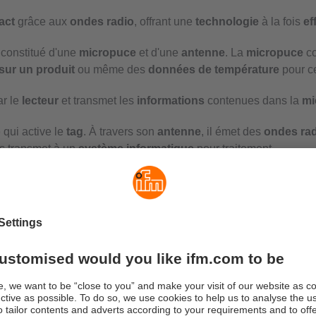
act
grâce aux
ondes radio
, offrant une
technologie
à la fois
ef
st constitué d'une
micropuce
et d'une
antenne
. La
micropuce
co
sur un produit
ou même des
données de température
pour c
r le
lecteur
et transmet les
informations
contenues dans la
mi
o
qui active le
tag
. À travers son
antenne
, il émet des
ondes ra
s transmet à un
système informatique
pour traitement.
ni
, garantissant un
échange de données fiable
et
sécurisé
.
r type :
passif
,
actif
ou
semi-passif
. Les
tags RFID passifs
n'o
 leur
distance de lecture
, qui peut néanmoins être optimisée sel
Ils fonctionnent généralement dans les bandes de
basse fréque
'énergie interne
, souvent une
batterie
. Cela leur permet de
tr
sifs
, ils offrent une
grande flexibilité
, notamment pour la
traçab