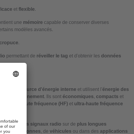
ficace
et
flexible
.
ntient une
mémoire
capable de conserver diverses
ertains modèles avancés.
cropuce
.
dio
permettant de
réveiller le tag
et d'obtenir les
données
nt pas de
source d'énergie interne
et utilisent l'
énergie des
on l'
environnement
. Ils sont
économiques
,
compacts
et
nce (LF)
,
haute fréquence (HF)
et
ultra-haute fréquence
ansmettre des signaux radio
sur de
plus longues
ilité
de
personnes
, de
véhicules
ou dans des
applications