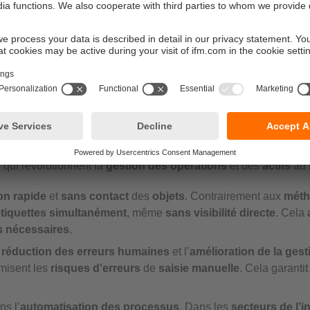
r batterie
et un
fonctionnement intermittent
. Ils n'émettent p
ité alimentaire
. Ces
tags
permettent de
suivre des changemen
icité des tags passifs
.
eurs RFID ?
s
qui révolutionnent la
gestion des opérations
et des
actifs
au 
ion rapide
et
sans contact
des
objets
. Contrairement aux
méth
 étiquettes simultanément
, même
sans visibilité directe
. Cela
s nécessaires
.
a
réduction des erreurs humaines
et l’
amélioration de la ges
misent les
risques d'erreurs
de
saisie manuelle
. Cela garanti
ns l’
automatisation des processus
. Dans les
secteurs de l’i