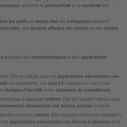
atisation
améliore la
productivité
et la
réactivité
des
ivre les actifs
en
temps réel
, les
entreprises
peuvent
onctuelles
, une
gestion efficace
des
stocks
et une
chaîne
ce
possède des
caractéristiques
et des
applications
ètre. Elle est idéale pour les
applications nécessitant une
mité
est essentielle. Les
tags LF
, équipés ou non d’une
les
badges d'identité
et les
systèmes de surveillance
.
ement jusqu'à quelques
mètres
. Elle est souvent utilisée pour
ronnements nécessitant une lecture précise
et fiable.
tteindre plusieurs
mètres
. Elle est particulièrement adaptée à
r les
applications nécessitant une lecture à distance
et la