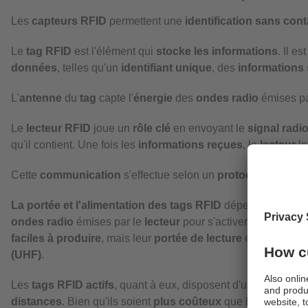
Les
capteurs RFID
permettent une
identification sans cont
Le
tag RFID
est l'élément qui
stocke les informations
. Il e
données
, telles qu'un
identifiant unique
, des
informations 
L'
antenne
du
tag
capte l'
énergie
des
ondes radio
émises pa
Le
lecteur RFID
joue un
rôle clé
en envoyant le
signal radi
qu'il contient. Une fois les
informations reçues
, le
lecteur
le
Cette
communication
s'effectue selon un
protocole prédéfi
La portée et l'alimentation des tags RFID
dépendent de leu
ondes radio
émises par le
lecteur
pour s'activer. Cela limite
faciles à produire
, mais leur
portée de lecture
est
limitée
. 
(UHF)
.
Les
tags RFID actifs
, quant à eux, disposent d'une
source d
distances
. Bien qu'ils soient
plus coûteux
que les
tags pas