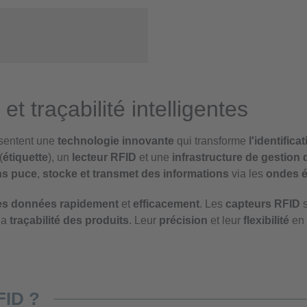
t traçabilité intelligentes
sentent une
technologie innovante
qui transforme
l'identifica
(
étiquette
), un
lecteur RFID
et une
infrastructure de gestion
ns puce
,
stocke et transmet des informations
via les
ondes é
 des données
rapidement
et
efficacement
. Les
capteurs RFID
s
la
traçabilité des produits
. Leur
précision
et leur
flexibilité
en 
FID ?