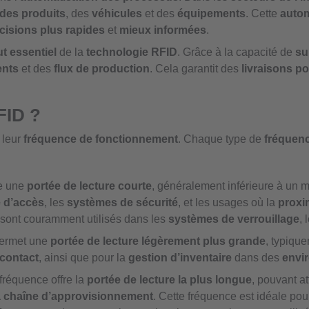
 des produits
, des
véhicules
et des
équipements
. Cette
autom
cisions plus rapides
et
mieux informées
.
ut essentiel
de la
technologie RFID
. Grâce à la capacité de
su
ents
et des
flux de production
. Cela garantit des
livraisons p
FID ?
 leur
fréquence de fonctionnement
. Chaque type de
fréquen
re une
portée de lecture courte
, généralement inférieure à un m
e d’accès
, les
systèmes de sécurité
, et les usages où la
proxi
 sont couramment utilisés dans les
systèmes de verrouillage
, 
permet une
portée de lecture légèrement plus grande
, typiqu
 contact
, ainsi que pour la
gestion d’inventaire
dans des
envi
 fréquence offre la
portée de lecture la plus longue
, pouvant a
a chaîne d’approvisionnement
. Cette fréquence est idéale pou