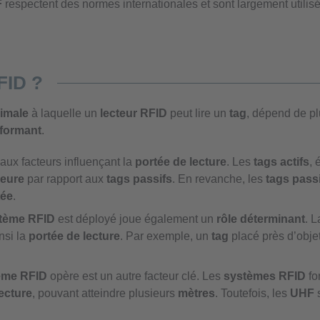
F
respectent des normes internationales et sont largement utilis
FID ?
imale
à laquelle un
lecteur RFID
peut lire un
tag
, dépend de p
formant
.
paux facteurs influençant la
portée de lecture
. Les
tags actifs
, 
ieure
par rapport aux
tags passifs
. En revanche, les
tags pass
tée
.
tème RFID
est déployé joue également un
rôle déterminant
. 
insi la
portée de lecture
. Par exemple, un
tag
placé près d’obje
.
ème RFID
opère est un autre facteur clé. Les
systèmes RFID
fo
ecture
, pouvant atteindre plusieurs
mètres
. Toutefois, les
UHF
s
.