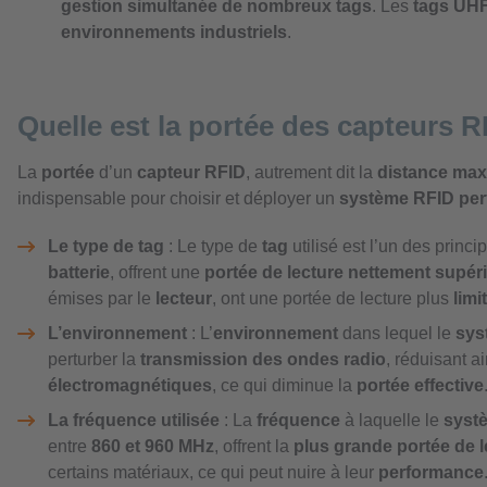
gestion simultanée de nombreux tags
. Les
tags UH
environnements industriels
.
Quelle est la portée des capteurs R
La
portée
d’un
capteur RFID
, autrement dit la
distance max
indispensable pour choisir et déployer un
système RFID per
Le type de tag
: Le type de
tag
utilisé est l’un des princi
batterie
, offrent une
portée de lecture nettement supér
émises par le
lecteur
, ont une portée de lecture plus
limi
L’environnement
: L’
environnement
dans lequel le
sys
perturber la
transmission des ondes radio
, réduisant a
électromagnétiques
, ce qui diminue la
portée effective
La fréquence utilisée
: La
fréquence
à laquelle le
syst
entre
860 et 960 MHz
, offrent la
plus grande portée de l
certains matériaux, ce qui peut nuire à leur
performance