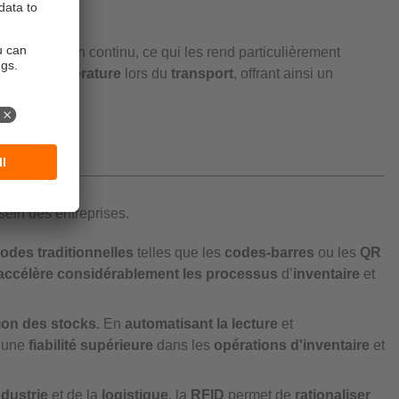
as de signal en continu, ce qui les rend particulièrement
ts de température
lors du
transport
, offrant ainsi un
sein des entreprises.
odes traditionnelles
telles que les
codes-barres
ou les
QR
accélère considérablement les processus
d’
inventaire
et
tion des stocks
. En
automatisant la lecture
et
t une
fiabilité supérieure
dans les
opérations d'inventaire
et
ndustrie
et de la
logistique
, la
RFID
permet de
rationaliser