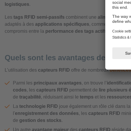
logistiques
.
Les
tags RFID semi-passifs
combinent une
alimentation pa
adaptés à des
applications spécifiques
, comme la
traçabil
compromis entre la
performance des tags actifs
et la
simpl
Quels sont les avantages des capt
L’utilisation des
capteurs RFID
offre de nombreux
bénéfice
Parmi les
principaux avantages
, on trouve l’
identificat
codes
, les
capteurs RFID
permettent de
lire plusieurs
de
traçabilité
, réduisant ainsi le
temps
et les
ressource
La
technologie RFID
joue également un rôle clé dans l
l'
enregistrement des données
, les
capteurs RFID
mini
de
gestion des stocks
.
Un autre
avantage majeur
des
capteurs RFID
réside da