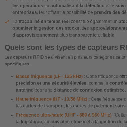
les opérations
en
automatisant la détection
et le
suivi
entreprises
, leur offrant la possibilité de
prendre des dé
La
traçabilité en temps réel
constitue également un
ato
optimiser la gestion des stocks
, des
approvisionnem
d’approvisionnement
plus
transparente
et
fiable
.
Quels sont les types de capteurs R
Les
capteurs RFID
se divisent en plusieurs catégories selon
spécifiques
.
Basse fréquence (LF - 125 kHz)
: Cette fréquence off
précision et une sécurité élevées
, comme le
contrôl
antenne
pour une
distance de connexion optimisée
,
Haute fréquence (HF - 13,56 MHz)
: Cette fréquence 
les
cartes de transport
, les
cartes de paiement sans
Fréquence ultra-haute (UHF - 860 à 960 MHz)
: Cette
la
logistique
, au
suivi des stocks
et à la
gestion de l