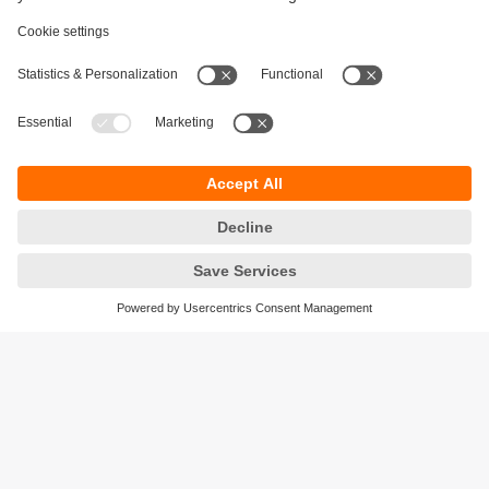
Durabilité
Protection des données
Conditions générales de vente
Accessibilité
Conditions de garantie
Responsible Disclosure
Sites (EN)
Cookies
ifm electronic - Siège social
ifm electronic s.a.s
Savoie technolac - B.P. 70226
45 avenue du lac du Bourget
73374 LE BOURGET DU LAC CEDEX