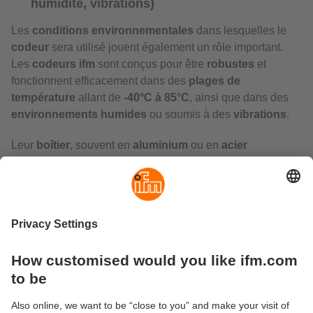
humidité, vibrations)
Les
conditions environnementales
dans lesquelles le
codeur
sera utilisé jouent également un rôle important.
Les
codeurs ifm
sont conçus pour être
robustes
et
fonctionnent efficacement dans des
plages de
température
allant de
-40°C à 85°C
, ainsi que dans des
environnements humides
ou soumis à des
vibrations
.
Leur
boîtier
, souvent en
aluminium
ou en
acier
inoxydable
, assure une grande
résistance aux chocs
et
à la
corrosion
. De plus, les
modèles
offrent une
protection IP65
,
IP66
ou
IP67
selon le
produit
,
garantissant une
fiabilité optimale
même dans des
conditions difficiles
.
Quelles sont les applications des
codeurs industriels ?