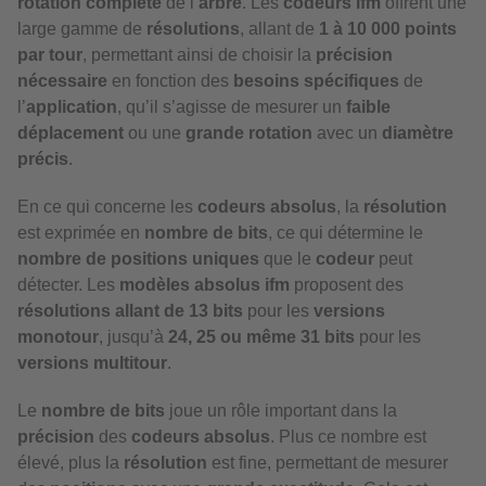
rotation complète
de l’
arbre
. Les
codeurs ifm
offrent une
large gamme de
résolutions
, allant de
1 à 10 000 points
par tour
, permettant ainsi de choisir la
précision
nécessaire
en fonction des
besoins spécifiques
de
l’
application
, qu’il s’agisse de mesurer un
faible
déplacement
ou une
grande rotation
avec un
diamètre
précis
.
En ce qui concerne les
codeurs absolus
, la
résolution
est exprimée en
nombre de bits
, ce qui détermine le
nombre de positions uniques
que le
codeur
peut
détecter. Les
modèles absolus ifm
proposent des
résolutions allant de 13 bits
pour les
versions
monotour
, jusqu’à
24, 25 ou même 31 bits
pour les
versions multitour
.
Le
nombre de bits
joue un rôle important dans la
précision
des
codeurs absolus
. Plus ce nombre est
élevé, plus la
résolution
est fine, permettant de mesurer