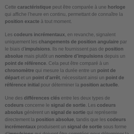
Cette
caractéristique
peut être comparée à une
horloge
qui affiche l'heure en continu, permettant de connaître la
position exacte
à tout moment.
Les
codeurs incrémentaux
, en revanche, signalent
uniquement les
changements de position angulaire
par
le biais d'
impulsions
. Ils ne fournissent pas de
position
absolue
mais plutôt un
nombre d’impulsions
depuis un
point de référence
. Cela peut être comparé à un
chronomètre
qui mesure la durée entre un
point de
départ
et un
point d'arrêt
, nécessitant ainsi un
point de
référence initial
pour déterminer la
position actuelle
.
Une des
différences clés
entre les deux types de
codeurs
concerne le
signal de sortie
. Les
codeurs
absolus
génèrent un
signal de sortie
qui représente
directement la
position absolue
, tandis que les
codeurs
incrémentaux
produisent un
signal de sortie
sous forme
d'
impulsions
qui doivent être comptées pour déterminer la