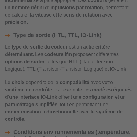
incrémental
sera plus approprié. Ces
codeurs
génèrent
un
nombre défini d’impulsions par rotation
, permettant
de calculer la
vitesse
et le
sens de rotation
avec
précision
.
Type de sortie (HTL, TTL, IO-Link)
Le
type de sortie
du
codeur
est un autre
critère
déterminant
. Les
codeurs ifm
proposent différentes
options de sortie
, telles que
HTL
(Haute Tension
Logique),
TTL
(Transistor-Transistor Logique) et
IO-Link
.
Le
choix
dépendra de la
compatibilité
avec votre
système de contrôle
. Par exemple, les
modèles équipés
d’une interface IO-Link
offrent une
configuration
et un
paramétrage simplifiés
, tout en permettant une
communication bidirectionnelle
avec le
système de
contrôle
.
Conditions environnementales (température,