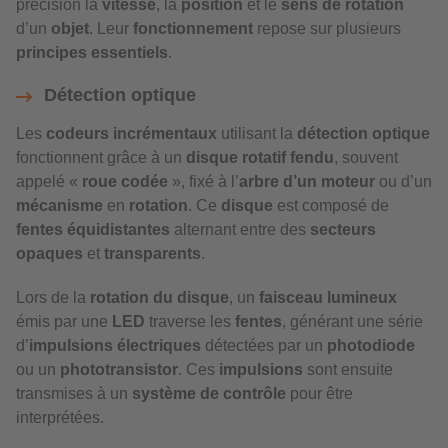
précision la
vitesse
, la
position
et le
sens de rotation
d’un
objet
. Leur
fonctionnement
repose sur plusieurs
principes essentiels
.
Détection optique
Les
codeurs incrémentaux
utilisant la
détection optique
fonctionnent grâce à un
disque rotatif fendu
, souvent
appelé «
roue codée
», fixé à l’
arbre d’un moteur
ou d’un
mécanisme
en
rotation
. Ce
disque
est composé de
fentes équidistantes
alternant entre des
secteurs
opaques
et
transparents
.
Lors de la
rotation du disque
, un
faisceau lumineux
émis par une
LED
traverse les
fentes
, générant une série
d’
impulsions électriques
détectées par un
photodiode
ou un
phototransistor
. Ces
impulsions
sont ensuite
transmises à un
système de contrôle
pour être
interprétées.