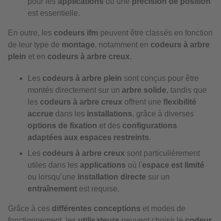
pour les
applications
où une
précision de position
est essentielle.
En outre, les
codeurs ifm
peuvent être classés en fonction
de leur type de
montage
, notamment en
codeurs à arbre
plein
et en
codeurs à arbre creux
.
Les
codeurs à arbre plein
sont conçus pour être
montés directement sur un
arbre solide
, tandis que
les
codeurs à arbre creux
offrent une
flexibilité
accrue
dans les
installations
, grâce à diverses
options de fixation
et des
configurations
adaptées aux espaces restreints
.
Les
codeurs à arbre creux
sont particulièrement
utiles dans les
applications
où l'
espace est limité
ou lorsqu’une
installation directe
sur un
entraînement
est requise.
Grâce à ces
différentes conceptions
et modes de
fonctionnement, les
utilisateurs
peuvent choisir le
codeur