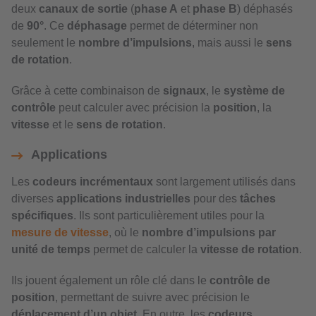
deux
canaux de sortie
(
phase A
et
phase B
) déphasés
de
90°
. Ce
déphasage
permet de déterminer non
seulement le
nombre d’impulsions
, mais aussi le
sens
de rotation
.
Grâce à cette combinaison de
signaux
, le
système de
contrôle
peut calculer avec précision la
position
, la
vitesse
et le
sens de rotation
.
Applications
Les
codeurs incrémentaux
sont largement utilisés dans
diverses
applications industrielles
pour des
tâches
spécifiques
. Ils sont particulièrement utiles pour la
mesure de vitesse
, où le
nombre d’impulsions par
unité de temps
permet de calculer la
vitesse de rotation
.
Ils jouent également un rôle clé dans le
contrôle de
position
, permettant de suivre avec précision le
déplacement d’un objet
. En outre, les
codeurs