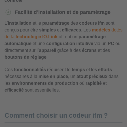
contrôle
.
Facilité d’installation et de paramétrage
L’
installation
et le
paramétrage
des
codeurs ifm
sont
conçus pour être
simples
et
efficaces
. Les
modèles
dotés
de la
technologie IO-Link
offrent un
paramétrage
automatique
et une
configuration intuitive
via un
PC
ou
directement sur l’
appareil
grâce à des
écrans
et des
boutons de réglage
.
Ces
fonctionnalités
réduisent le
temps
et les
efforts
nécessaires à la
mise en place
, un
atout précieux
dans
les
environnements de production
où
rapidité
et
efficacité
sont essentielles.
Comment choisir un codeur ifm ?