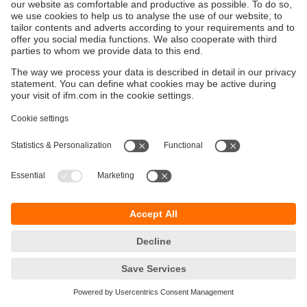
Les
codeurs industriels
jouent un rôle clé dans de
nombreuses
applications
en garantissant
précision
,
fiabilité
et
efficacité
dans les
systèmes de production
.
Voici les principaux
domaines
où ils sont
indispensables
.
Surveillance des robots industriels
Les
codeurs industriels
sont largement utilisés dans les
robots
pour mesurer la
position
et la
vitesse
des
articulations
et des
mouvements
. Cela permet un
contrôle précis
, essentiel pour des
tâches
comme
l'
assemblage
, la
soudure
, la
peinture
et la
manutention
de matériaux
.
Par exemple, dans les
applications de soudure à l'arc
et
de
soudure par points
, les
codeurs incrémentaux
mesurent la
position des bras des robots
, garantissant