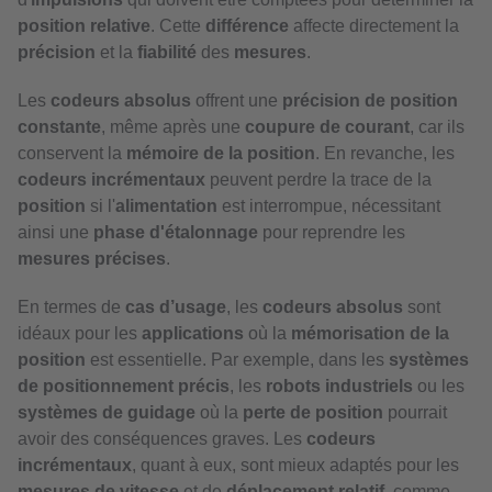
position relative
. Cette
différence
affecte directement la
précision
et la
fiabilité
des
mesures
.
Les
codeurs absolus
offrent une
précision de position
constante
, même après une
coupure de courant
, car ils
conservent la
mémoire de la position
. En revanche, les
codeurs incrémentaux
peuvent perdre la trace de la
position
si l'
alimentation
est interrompue, nécessitant
ainsi une
phase d'étalonnage
pour reprendre les
mesures précises
.
En termes de
cas d’usage
, les
codeurs absolus
sont
idéaux pour les
applications
où la
mémorisation de la
position
est essentielle. Par exemple, dans les
systèmes
de positionnement précis
, les
robots industriels
ou les
systèmes de guidage
où la
perte de position
pourrait
avoir des conséquences graves. Les
codeurs
incrémentaux
, quant à eux, sont mieux adaptés pour les
mesures de vitesse
et de
déplacement relatif
, comme