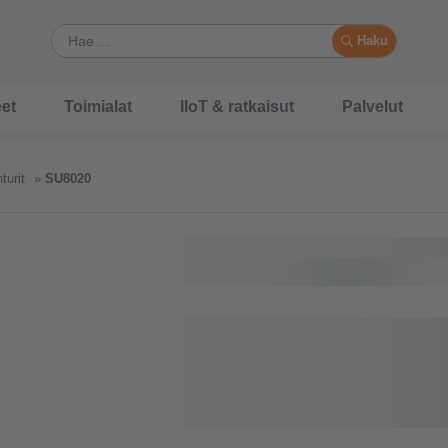
Haku
et
Toimialat
IIoT & ratkaisut
Palvelut
turit
SU8020