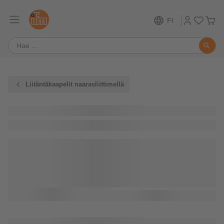
FI
Liitäntäkaapelit naarasliittimellä