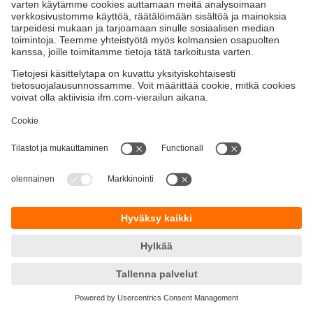
Kestävä kehitys
Yksityisyyskäytäntö
Termit ja ehdot
Esteettömyys
Takuupolitiikka
Responsible Disclosure
Sijainnit (EN)
Cookies
ifm electronic Oy
Naulakatu 3
33100 Tampere
Phone
+358 9 424 55 805
email
info.fi@ifm.com
© ifm electronic gmbh
2026