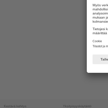
Kestävä kehitys
Yksityisyyskäytäntö