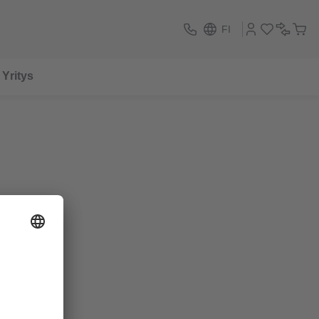
FI
Yritys