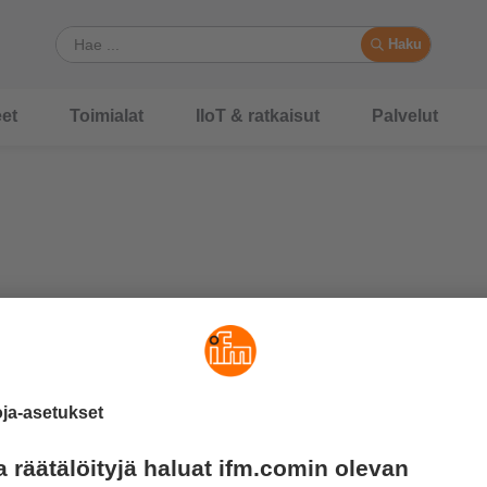
Haku
et
Toimialat
IIoT & ratkaisut
Palvelut