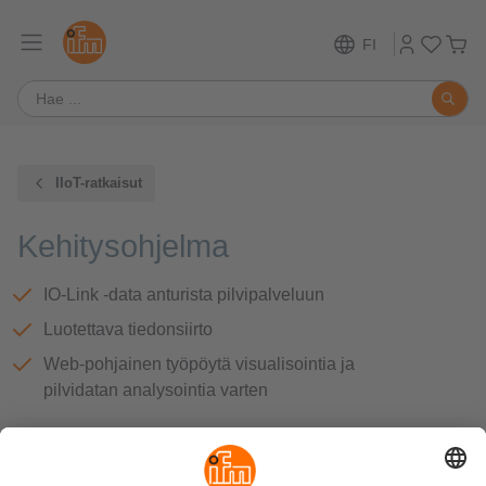
FI
IIoT-ratkaisut
Kehitysohjelma
IO-Link -data anturista pilvipalveluun
Luotettava tiedonsiirto
Web-pohjainen työpöytä visualisointia ja
pilvidatan analysointia varten