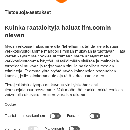
Ohjelmisto teolliseen tiedonsiirtoon
Tiedonsiirto on kaikkien liitäntöjen perusta. ifm tarjoaa
erityistarpeisiisi ja sovellutuksiisi sopivia standardikieliä.
(OPC-palvelinohjelmisto - " Codesys"-tuotteet -
sovellukset)
Kestävä kehitys
Yksityisyyskäytäntö
Termit ja ehdot
Esteettömyys
Takuupolitiikka
Responsible Disclosure