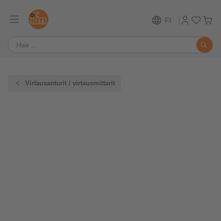
FI
Virtausanturit / virtausmittarit