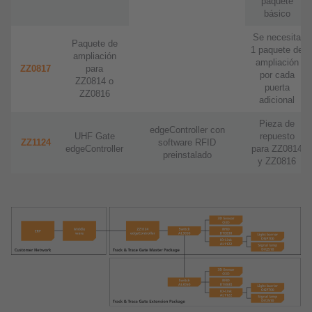
paquete
básico
Se necesita
Paquete de
1 paquete de
ampliación
ampliación
ZZ0817
para
por cada
ZZ0814 o
puerta
ZZ0816
adicional
Pieza de
edgeController con
UHF Gate
repuesto
ZZ1124
software RFID
edgeController
para ZZ0814
preinstalado
y ZZ0816