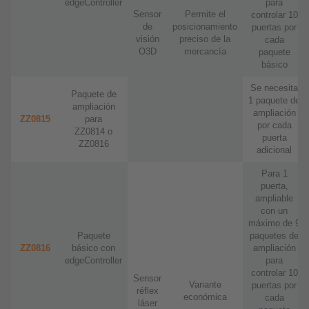
edgeController
para
Sensor
Permite el
controlar 10
de
posicionamiento
puertas por
visión
preciso de la
cada
O3D
mercancía
paquete
básico
Se necesita
Paquete de
1 paquete de
ampliación
ampliación
ZZ0815
para
por cada
ZZ0814 o
puerta
ZZ0816
adicional
Para 1
puerta,
ampliable
con un
máximo de 9
Paquete
paquetes de
ZZ0816
básico con
ampliación
edgeController
para
controlar 10
Sensor
Variante
puertas por
réflex
económica
cada
láser