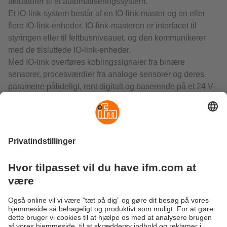
aktuatorer til et automatiseringssystem.
Et IO-link-system består af en IO-link-master og en eller
flere IO-link-enheder. IO-link-masteren er interfacet til
styringen eller til feltbusniveauet, og den kommunikerer
med de tilsluttede IO-link-enheder.
Med IO-link overføres koblingssignaler fra binære
sensorer, procesværdier fra analoge sensorer og deres
parametre pålideligt, rent digitalt og baserende på et 24 V-
signal. På den måde undgås især måleværdifejl i
forbindelse med overførslen og omregningen af analoge
signaler.
Via IO-link kan der overføres flere procesværdier eller
parametre fra en enhed samtidig via en uskærmet
standardledning.
IO-link er standardiseret internationalt og fungerer med alle
gængse feltbusser og styringer.