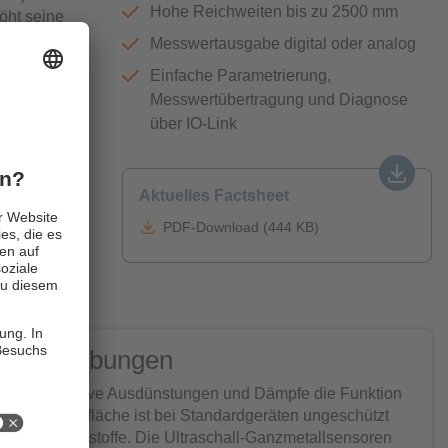
Hohe Reichweiten bis zu 2500 mm
öht seine
und anderen
Messwertausgabe digital oder analog
Einfache Parametrierung,
Messwertübertragung und Diagnose
über IO-Link
hweite
h die
t
Aktuelles Factsheet
PDF-Download (444 KB)
aue Umgebungen
önnen aggressive Ausdünstungen und Dämpfe die Funktion
 Sensoroberfläche ist bei Standardgeräten ungeschützt
 oder Schmierstoffe. Die Ultraschall-Ganzmetallsensoren