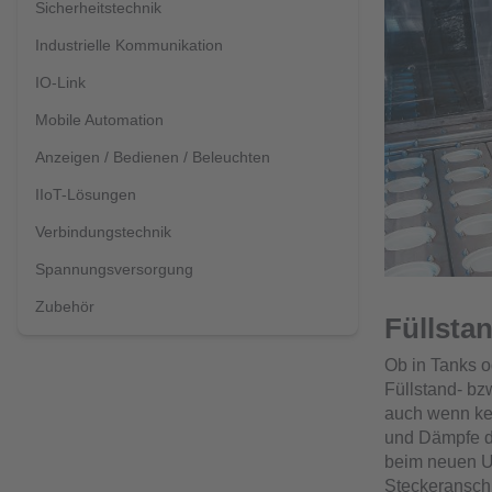
Sicherheitstechnik
Industrielle Kommunikation
IO-Link
Mobile Automation
Anzeigen / Bedienen / Beleuchten
IIoT-Lösungen
Verbindungstechnik
Spannungsversorgung
Zubehör
Füllsta
Ob in Tanks o
Füllstand- bz
auch wenn kei
und Dämpfe di
beim neuen Ul
Steckeranschl