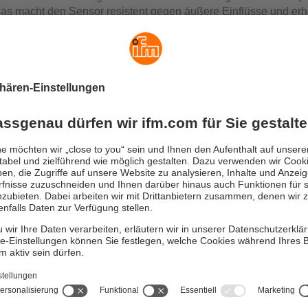
as macht den Sensor resistent gegen äußere Einflüsse und erh
Somit eignet er sich optimal für den Einsatz im Food-Bereich 
n Anwendungen.
inklusive
können der Abstandswert auch digital übertragen oder die Reic
erden. Dank der Rückmeldung über die Echo-Qualität lassen sic
es Sensors beim Einbau optimieren und die Funktionssicherhei
h überwachen.
Ganzmetallsensoren – robust für r
Auch wenn keine direkte Medienberührung stattfindet, k
und Lebensdauer eines Sensors stark beeinträchtigen. Die
und daher anfällig für Medien wie Reinigungsmittel, Kühl-