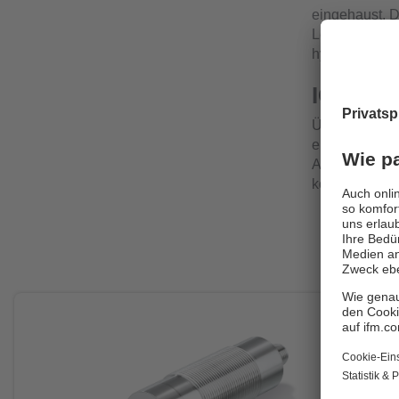
eingehaust. D
Lebensdauer. 
hygienische
IO-Link 
Über IO-Link 
eingestellt w
Ausrichtung d
kontinuierlic