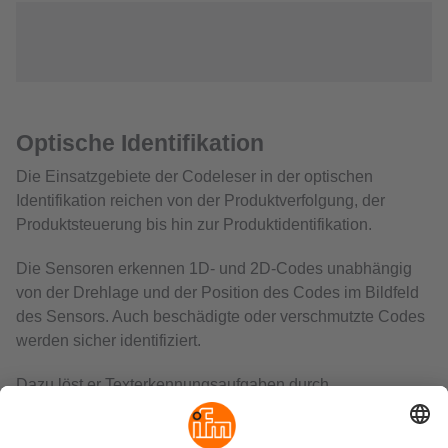
Optische Identifikation
Die Einsatzgebiete der Codeleser in der optischen
Identifikation reichen von der Produktverfolgung, der
Produktsteuerung bis hin zur Produktidentifikation.
Die Sensoren erkennen 1D- und 2D-Codes unabhängig
von der Drehlage und der Position des Codes im Bildfeld
des Sensors. Auch beschädigte oder verschmutzte Codes
werden sicher identifiziert.
Dazu löst er Texterkennungsaufgaben durch
Zeichenerkennung (OCR) beispielsweise zur
Produktidentifikation anhand von Typenkennzeichen oder