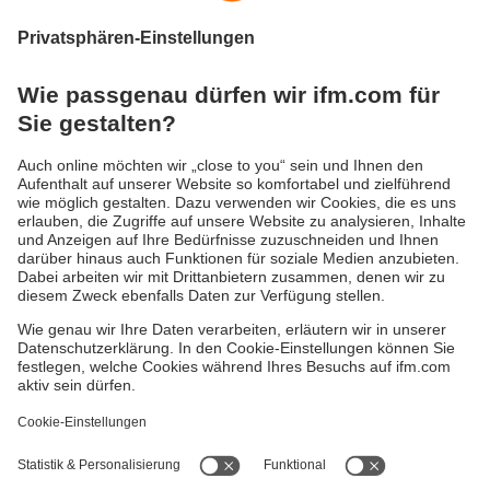
Seriennummern.
Je nach Variante werden unabhängig von Farbe,
Beschaffenheit und Glanz durch den Einsatz
verschiedener Bilder problemlos Codes und Texte auf
verschiedensten Hintergründen erkannt werden.
Versandkosten
AGB
Gewährleistung
Barrierefreiheit
Warenrücklieferungen
Impressum
Kontakt
Datenschutz
Standorte (EN)
Responsible Disclosure
Cookies
ifm electronic gmbh
Friedrichstraße 1
45128 Essen