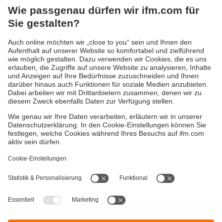
physikalische Größe an Maschinen und Anlagen.
Temperatursensoren werden eingesetzt, um die richtige
Temperatur eines Produktes in der Lebensmittel-,
Getränke- und Pharmaindustrie sicherzustellen. In
Werkzeugmaschinen und in der Automobilindustrie ist die
Temperatur bzw. die Temperaturdifferenz an Antrieben,
Getrieben oder Motoren ein wichtiger Indikator für den
Maschinenzustand. In der Stahl-, Metall- und Glasindustrie
dient die Überwachung der Temperatur von
Kühlkreisläufen zum Schutz vor Überhitzung der Anlagen.
Die Vielzahl der ifm-Temperatursensoren erlaubt eine
Anpassung an unterschiedliche Temperaturbereiche,
Eintauchtiefen, Umgebungsbedingungen und Medien.
Versandkosten
AGB
Gewährleistung
Barrierefreiheit
Warenrücklieferungen
Impressum