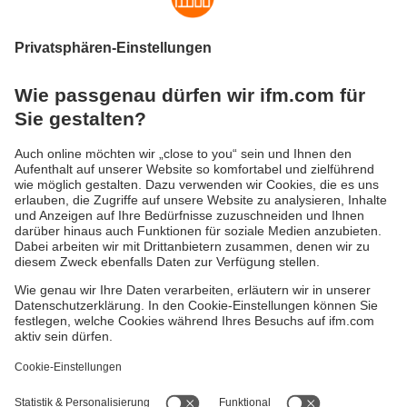
Überfüllung eines Behälters, werden mit
Füllstandsensoren überwacht.
Das ifm-Produktsortiment umfasst Geräte zur
kontinuierlichen Füllstandmessung oder zur
Grenzstanderfassung. Abhängig von der Anwendung
stehen unterschiedliche Messprinzipien zur Verfügung, z.
B. kapazitiv, geführte Mikrowelle oder hydrostatisch. Für
eine berührungslose Erfassung des Füllstandes können
optoelektronische Abstandsensoren oder 3D-
Kamerasysteme eingesetzt werden.
Durch Ablagerungen und Verschleiß kommt es
insbesondere im Fall der Medien berührenden Messung
bei mechanischen Schaltern häufig zu Störungen. Die
elektronischen Sensoren von ifm kommen dagegen völlig
ohne mechanische Komponenten und Schwimmer aus.
Das macht die Sensoren besonders robust und
zuverlässig. Weitere Vorteile elektronischer Sensoren sind
die Vor-Ort-Anzeige des Füllstands und die einfache
Einstellung der Schaltpunkte per Tastendruck.