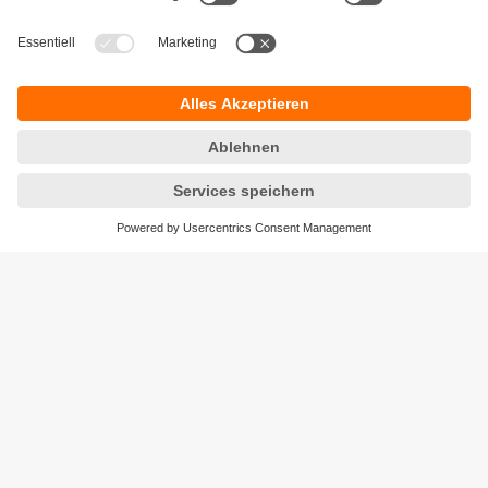
Versandkosten
AGB
Gewährleistung
Barrierefreiheit
Warenrücklieferungen
Impressum
Kontakt
Datenschutz
Standorte (EN)
Responsible Disclosure
Cookies
ifm electronic gmbh
Friedrichstraße 1
45128 Essen
Hotline 0800 / 16 16 16 4
E-Mail
info@ifm.com
© ifm electronic gmbh
2026
Verwandte Themen:
Kapazitive Sensoren