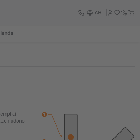
CH
ienda
semplici
 racchiudono