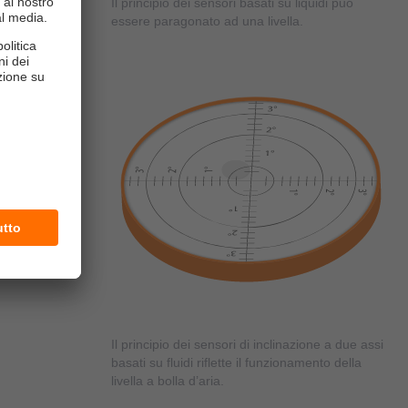
Il principio dei sensori basati su liquidi può
essere paragonato ad una livella.
Il principio dei sensori di inclinazione a due assi
basati su fluidi riflette il funzionamento della
livella a bolla d’aria.