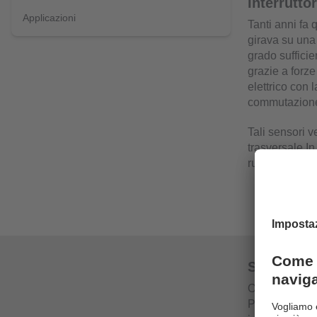
Interrutto
Applicazioni
Tanti anni fa 
girava su una 
grado sufficie
grazie a forze
elettrico con 
commutazione
Tali sensori v
trasversale.In
ruota poteva e
Sensori ba
Oltre ai sempl
Per la prima 