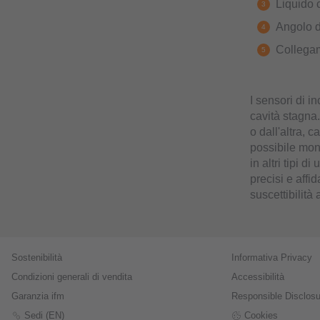
Liquido 
Angolo d
Collega
I sensori di i
cavità stagna.
o dall'altra, 
possibile moni
in altri tipi d
precisi e affi
suscettibilità 
Sostenibilità
Informativa Privacy
Condizioni generali di vendita
Accessibilità
Garanzia ifm
Responsible Disclosu
Sedi (EN)
Cookies