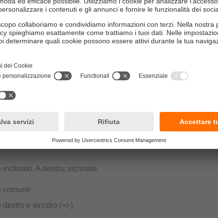
 inclinato. A destra: inclinato
do comune
 destro e sinistro (+/-)