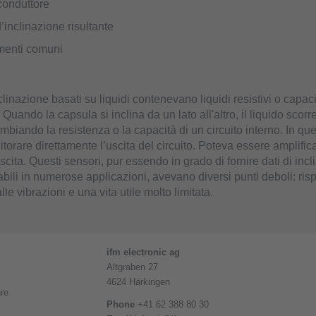
conduttore
’inclinazione risultante
menti comuni
nclinazione basati su liquidi contenevano liquidi resistivi o capaci
 Quando la capsula si inclina da un lato all'altro, il liquido scor
cambiando la resistenza o la capacità di un circuito interno. In q
torare direttamente l’uscita del circuito. Poteva essere amplifica
i uscita. Questi sensori, pur essendo in grado di fornire dati di inc
dabili in numerose applicazioni, avevano diversi punti deboli: risp
alle vibrazioni e una vita utile molto limitata.
ifm electronic ag
Altgraben 27
4624 Härkingen
re
Phone
+41 62 388 80 30