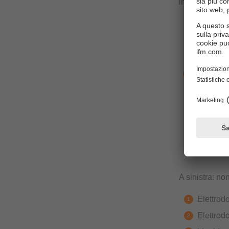
inclinazione".
A sinistra: non
Elettro
Elettrodo