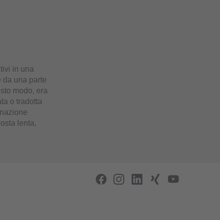
tivi in una
re da una parte
uesto modo, era
ta o tradotta
linazione
osta lenta,