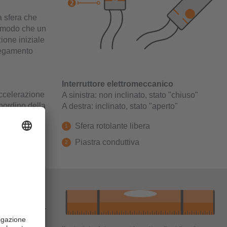
a sfera che
in modo che un
zione iniziale
llegamento
i
Interruttore elettromeccanico
’accelerazione
A sinistra: non inclinato, stato "chiuso"
bordino della
A destra: inclinato, stato "aperto"
Sfera rotolante libera
Piastra conduttiva
ti su liquidi.
i