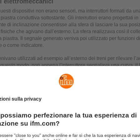
ri elettromeccanici
questi dispositivi non erano sensori, ma interruttori formati da un
piastra conduttiva sottostante. Gli interruttori erano progettati 
nte di inclinazione consentisse alla sfera di lasciare la sua posi
 fisiche che agivano dall’esterno. La sfera realizzava così il co
la piastra. Il segnale generato veniva poi utilizzato per funzioni d
 o come indicatore.
enivano utilizzati ad esempio all’esterno dei treni per rilevare l
 questo modo, non appena l'interruttore segnalava una curva, il 
ssere lubrificato.
sati su liquidi
ici interruttori, sempre più spesso si faceva ricorso a sensori basa
volta, questa tecnologia si era guadagnata il nome di "sensore d