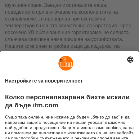
функциониране. Заедно с останалите неща,
поведението при включване на компонентите на
ecomat
mobile
, се проверява при екстремни
температури в нашата климатична лаборатория. Чрез
насочено УВ облъчване ние гарантираме, че силната
слънчева светлина няма повлияе на устройствата.
Нашите компоненти трябва също да издържат на
големи температурни колебания и висока влажност.