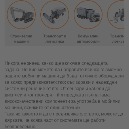
Строителни
Транспорт и
Комунални
Транспорт
машини
логистика
автомобили
логистик
Никога не знаеш какво ще включва следващата
задача. Но вие можете да направите всичко възможно
вашите мобилни машини да бъдат отлично оборудвани
за всяко предизвикателство: със здрави и надеждни
системни решение от ifm. От сензори и кабели до
дисплеи и контролери – ifm предлага пълна гама
висококачествени компоненти за употреба в мобилни
машини, всичките от един източник.
Така че каквото и да е предизвикателството, можете да
вярвате, че всяка част от системата ще работи
безпроблемно.