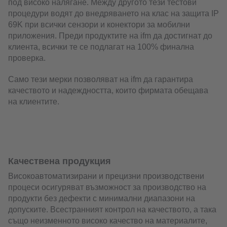
под високо налягане. Между другото тези тестови
процедури водят до внедряването на клас на защита IP
69K при всички сензори и конектори за мобилни
приложения. Преди продуктите на ifm да достигнат до
клиента, всички те се подлагат на 100% финална
проверка.
Само тези мерки позволяват на ifm да гарантира
качеството и надеждността, които фирмата обещава
на клиентите.
Качествена продукция
Високоавтоматизирани и прецизни производствени
процеси осигуряват възможност за производство на
продукти без дефекти с минимални диапазони на
допуските. Всестранният контрол на качеството, а така
също неизменното високо качество на материалите,