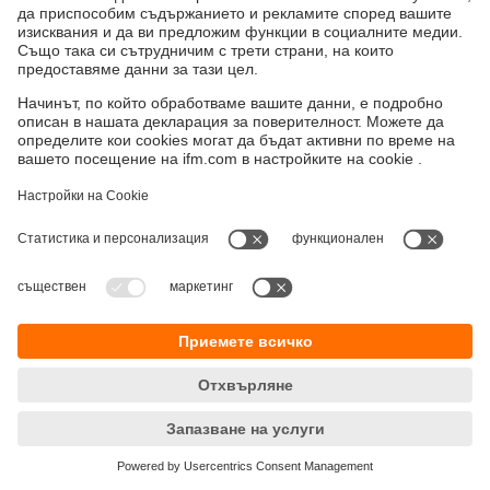
Устойчивост
Декларация за поверителност
Общи условия
Достъпност
Местоположения (EN)
Responsible Disclosure
Cookies
ifm electronic eood
ул. "Клокотница" №2А
Бизнес Център Ивел
Етаж 4, Офис 17
1202 София
Телефон
+359 2 807 59 69
email
info.bg@ifm.com
© ifm electronic gmbh
2026