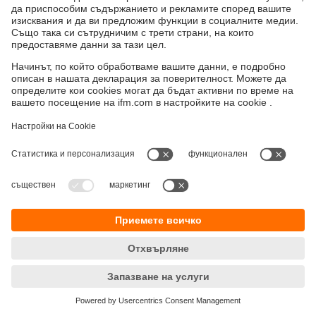
Устойчивост
Декларация за поверителност
Общи условия
Достъпност
Местоположения (EN)
Responsible Disclosure
Cookies
ifm electronic eood
ул. "Клокотница" №2А
Бизнес Център Ивел
Етаж 4, Офис 17
1202 София
Телефон
+359 2 807 59 69
email
info.bg@ifm.com
© ifm electronic gmbh
2026