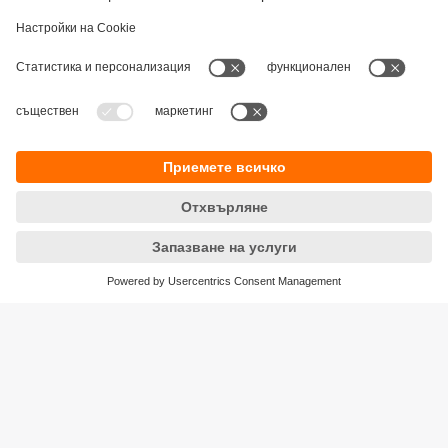
Устойчивост
Декларация за поверителност
Общи условия
Достъпност
Местоположения (EN)
Responsible Disclosure
Cookies
ifm electronic eood
ул. "Клокотница" №2А
Бизнес Център Ивел
Етаж 4, Офис 17
1202 София