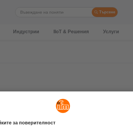
Търсене
Индустрии
IIoT & Решения
Услуги