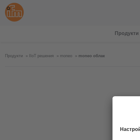
Продукти
Продукти
IIoT решения
moneo
moneo облак