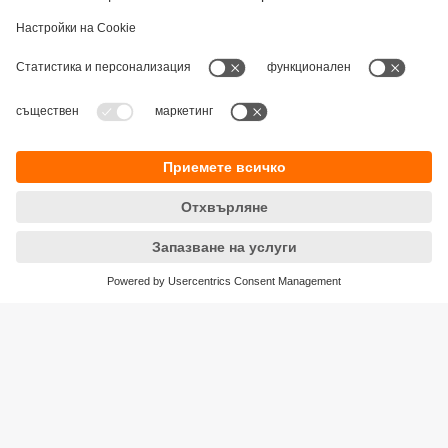
Устойчивост
Декларация за поверителност
Общи условия
Достъпност
Местоположения (EN)
Responsible Disclosure
Cookies
ifm electronic eood
ул. "Клокотница" №2А
Бизнес Център Ивел
Етаж 4, Офис 17
1202 София