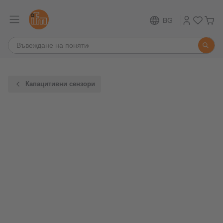
BG
Капацитивни сензори