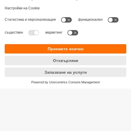
Устойчивост
Декларация за поверителност
Общи условия
Достъпност
Местоположения (EN)
Responsible Disclosure
Cookies
ifm electronic eood
ул. "Клокотница" №2А
Бизнес Център Ивел
Етаж 4, Офис 17
1202 София