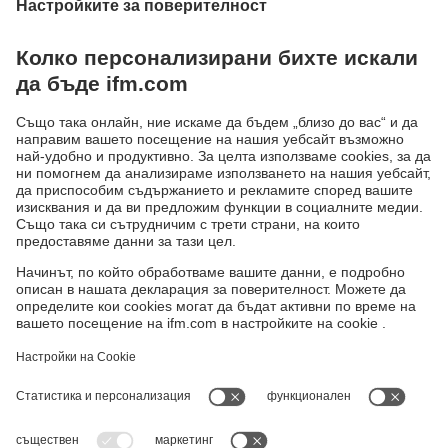
Капацитивни сензори
Капацитивните сензори служат за безконтактно
регистриране на всякакви обекти. За разлика от
индуктивните сензори, които разпознават само
метални предмети, с капацитивните могат да бъдат
регистрирани и неметални материали.
Типични области на приложение са в
дървопреработването, производството на хартия,
стъкло, пластмаси, хранително-вкусовата, химическата
и полупроводниковата промишленост.