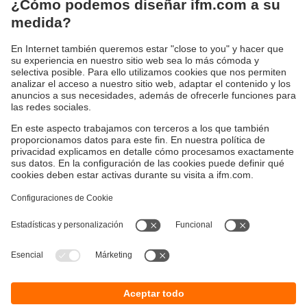
Soluciones de supervisión de vibraciones:
Aumentar la disponibilidad
Descubra más
Sostenibilidad
Política de privacidad
Condiciones generales de venta
Accesibilidad
Política de garantía
Responsible Disclosure
Sedes (EN)
Cookies
ifm electronic s.r.l.
Lola Mora 421
10º piso, oficina 3
1107 - Puerto Madero
Ciudad Aut. Buenos Aires,