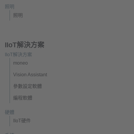
照明
照明
IIoT解決方案
IIoT解決方案
moneo
Vision Assistant
參數設定軟體
編程軟體
硬體
IIoT硬件