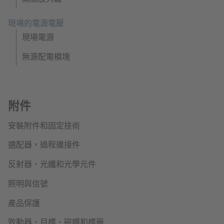
現場的電源電壓
現場電源
無源配電模塊
附件
安裝附件和固定技術
適配器，過程連接件
反射器、光纖和光學元件
照明與信號
產品保護
致動器、目標、磁鐵和標籤