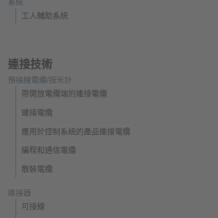
系統
工人輔助系統
連接技術
預接線電纜/按米計
帶開放電纜端的連接電纜
連接電纜
應用於控制系統的產品連接電纜
編程和通信電纜
散裝電纜
連接器
可接線