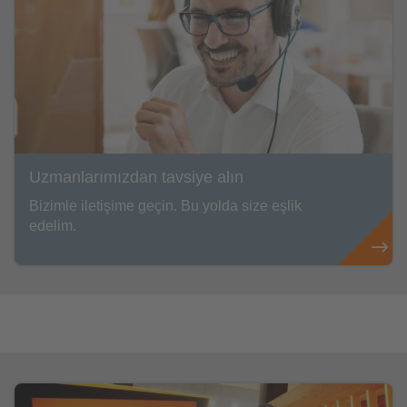
Uzmanlarımızdan tavsiye alın
Bizimle iletişime geçin. Bu yolda size eşlik
edelim.