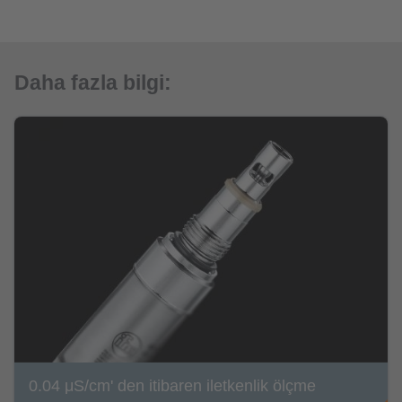
Daha fazla bilgi:
0.04 μS/cm' den itibaren iletkenlik ölçme