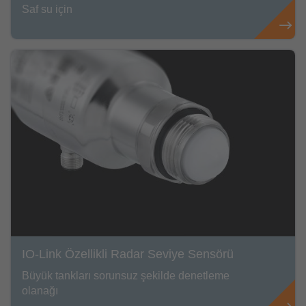
Saf su için
IO-Link Özellikli Radar Seviye Sensörü
Büyük tankları sorunsuz şekilde denetleme
olanağı