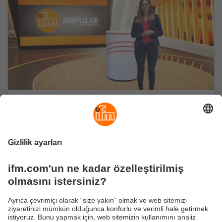
Impulse - ifm'nin Sizin için Hazırladığı
Program
Otomasyonu, benzeri görülmemiş bir biçimde
deneyimleyin. ifm programı Impulse, otomasyon
alanındaki en önemli trendleri ve konuları vurgular.
Yenilikçi ürünlerden bütünsel çözümlere kadar,
endüstriye özel zorlu durumlar hakkında konuşuyor ve
cevaplar sunuyoruz. Gerçek dünyadaki bir dizi başarılı
otomasyon örneğini sunarken uzmanlarımıza ve
müşterilerimize eşit şekilde söz veriyoruz. Bilgi,
ilhamla buluşuyor - Impulse' a hoş geldiniz!