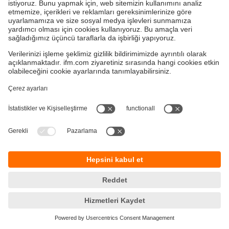
Sürdürülebilirlik
Garanti Politikamız
Gizlilik ilkesi
Çerez Politikamız
Kurallar ve koşullar
Responsible Disclosure
KVKK Politikamız
Erişilebilirlik
Konumlar (EN)
Cookies
ifm electronic Otomasyon Ltd.Şti.
Esenşehir Mah. İlkyaz Sok. No:75/1
34776 Ümraniye, İstanbul – Türkiye
Telefon: +90 216 645 00 00
e-posta
info.tr@ifm.com
© ifm electronic gmbh
2026