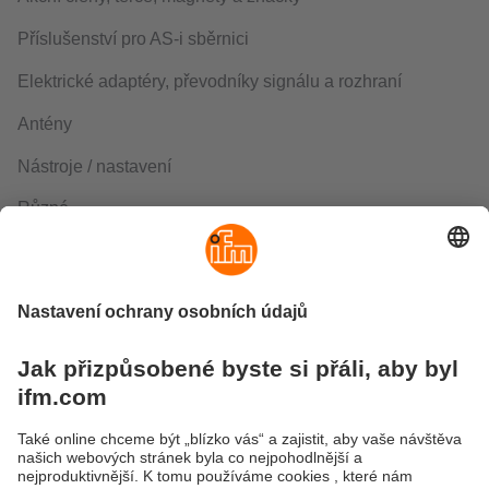
Příslušenství pro AS-i sběrnici
Elektrické adaptéry, převodníky signálu a rozhraní
Antény
Nástroje / nastavení
Různé
Osvědčení o kalibraci, certifikáty o materiálu a služby
Produkty ifm
Mimořádně široká nabídka produktů ifm splňuje nejen
požadavky standardních řešení, ale také specifické
požadavky jednotlivých průmyslových odvětví. Kromě
polohové a procesní senzoriky, v naší nabídce naleznete