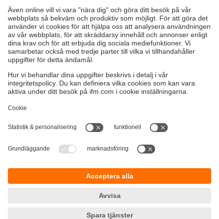
PQ Cube-tryckgivare sätter nya standarder
Hållbarhet
Integritetspolicy
Regler och villkor
Tillgänglighet
Garantipolicy
Nedladdningar
Feedback
Responsible Disclosure
Certifieringar Kvalitet och miljö
Cookies
Platser (EN)
ifm electronic ab
Drakegatan 10
412 50 Göteborg
Tel.
växel 031-750 23 00
email
info.se@ifm.com
Orgnr:
556170-2993