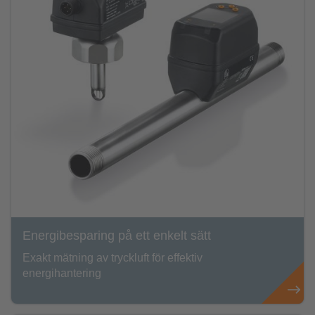
Energibesparing på ett enkelt sätt
Exakt mätning av tryckluft för effektiv
energihantering