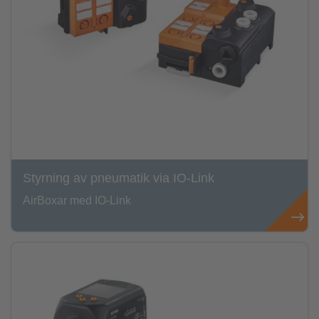
Styrning av pneumatik via IO-Link
AirBoxar med IO-Link