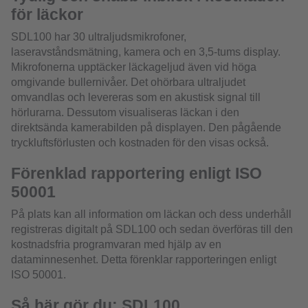
för läckor
SDL100 har 30 ultraljudsmikrofoner,
laseravståndsmätning, kamera och en 3,5-tums display.
Mikrofonerna upptäcker läckageljud även vid höga
omgivande bullernivåer. Det ohörbara ultraljudet
omvandlas och levereras som en akustisk signal till
hörlurarna. Dessutom visualiseras läckan i den
direktsända kamerabilden på displayen. Den pågående
tryckluftsförlusten och kostnaden för den visas också.
Förenklad rapportering enligt ISO
50001
På plats kan all information om läckan och dess underhåll
registreras digitalt på SDL100 och sedan överföras till den
kostnadsfria programvaran med hjälp av en
dataminnesenhet. Detta förenklar rapporteringen enligt
ISO 50001.
Så här gör du: SDL100