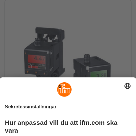
Greppstyrkan alltid tydligt synlig