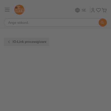
SE
IO-Link processgivare