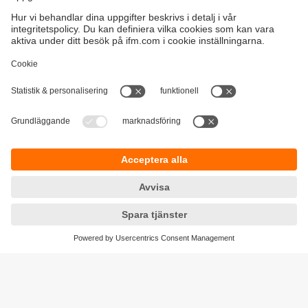
Hållbarhet
Integritetspolicy
Regler och villkor
Tillgänglighet
Garantipolicy
Nedladdningar
Feedback
Responsible Disclosure
Certifieringar Kvalitet och miljö
Cookies
Platser (EN)
ifm electronic ab