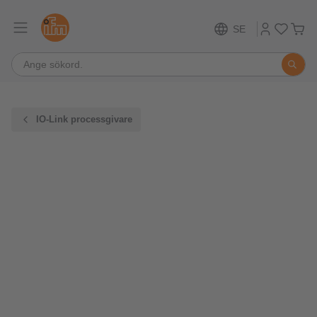
SE
IO-Link processgivare