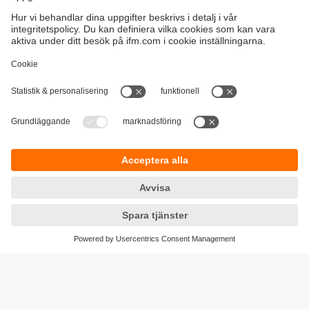
Hållbarhet
Integritetspolicy
Regler och villkor
Tillgänglighet
Garantipolicy
Nedladdningar
Feedback
Responsible Disclosure
Certifieringar Kvalitet och miljö
Cookies
Platser (EN)
ifm electronic ab