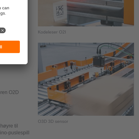
de
i ordets
tegrering. I
som
huset.
Kodeleser O2I
D- og 2D-
inger
soren O2D
O3D 3D sensor
høyre til
ino-puslespill