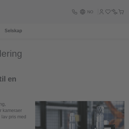
NO
Selskap
dering
il en
ng,
er kameraer
l lav pris med