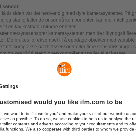
il sensor
 få år siden var det nødvendig med dyre kamerasystemer. På g
ing og stadig fallende priser på komponenter, kan mer intelligen
til en lav kostnad i mindre enheter.
tatter nærsynssensorer kamerasystemer, men de tilbyr også flere
er. De brukes for eksempel til å oppdage objekter med variable
 erstatte komplekse nærhetssensorer eller flere sensorløsninger 
m brukes til fullstendighetskontroller av paller eller kasser.
rere
egnene til synssensorer er deres enkelhet. Mens bildebehandl
 kan integreres i produksjonsprosessen av kvalifisert personell 
sive eksterne integratorer, kan synssensorer brukes uten forku
 applikasjonsspesifikke natur. Enkel "parameterinnstilling" i ste
grammering" er mottoet. Bruksklare funksjonsblokker støtter int
net prosessgrensesnitt brukes for dataoverføring, parameterinnst
ld. Alle enheter har også bytteutganger for å signalisere vellykk
tilbyr den samme brukervennligheten som binære sensorer.
ompakt