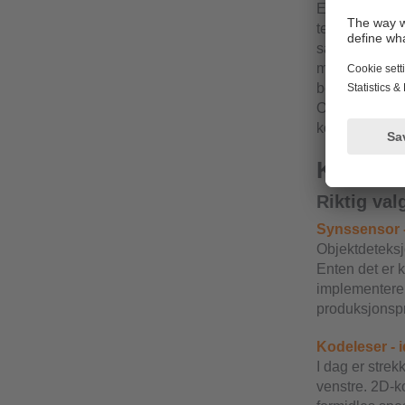
En annen ford
temperaturomr
sanneste bety
motsetning t
belysning, opt
Oppgaver som k
koder kan enke
Kompeta
Riktig val
Synssensor 
Objektdeteksj
Enten det er
implementere 
produksjonsp
Kodeleser - 
I dag er strek
venstre. 2D-k