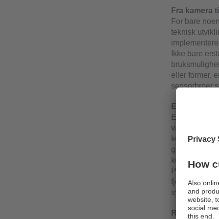
Fra kamera t
For bare noen
teknisk utvikl
implementeres 
Ikke bare ers
bruksmulighet
eller former,
sensorbroer so
Enkel å integ
En av kjennet
vanligvis bare
kostnadsinten
grunn av deres
kompleks "pro
PLS. Et Ether
fjernvedlikeho
synssensorer 
Robust og k