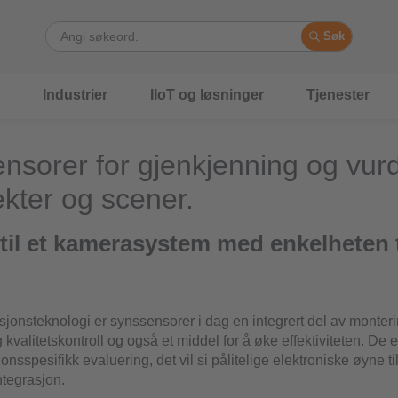
Søk
Industrier
IIoT og løsninger
Tjenester
nsorer for gjenkjenning og vur
ekter og scener.
 til et kamerasystem med enkelheten t
jonsteknologi er synssensorer i dag en integrert del av monteri
kvalitetskontroll og også et middel for å øke effektiviteten. De 
nsspesifikk evaluering, det vil si pålitelige elektroniske øyne ti
ntegrasjon.