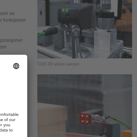
runn av
te funksjoner
 posisjoner
som
O2D 2D vision sensor
ingssystemer
eller
nnskap på
det for
egrasjonen i
illing og
et testing. Så