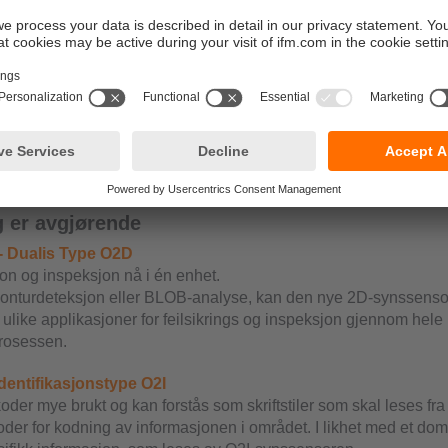
el: På grunn av deres høye beskyttelsesklassifiseringer og bre
åder, kan ifm vision-sensorer bringes veldig nær det som skjer 
dning. De utmerker seg også ved en eksepsjonelt høy grad av in
il komplekse kameraløsninger er alle nødvendige komponenter 
ikk, evalueringselektronikk og utgangslogikk integrert i industri
valitetskontroll, overvåking av fullstendighet eller lesing av 1
lt utføres til lave kostnader ved hjelp av ifm vision-sensorer.
nse på applikasjonsspesifikke løsn
g er avgjørende
- Dualis Type O2D
on og inspeksjon nå i én enhet.
 konturdeteksjon eller BLOB-analyse, kan den nye 2D-synssen
ulike applikasjoner for feilsikrings og inspeksjon gjennom hele
rosessen.
identifikasjonstype O2I
koder mye brukt og kan forstås som skriftstiler som skal leses fra 
oder for kodning av informasjonen i området. I likhet med et dom