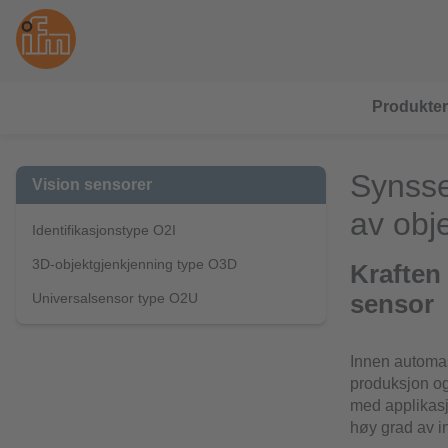
Produkter
Synsse
Vision sensorer
av obj
Identifikasjonstype O2I
3D-objektgjenkjenning type O3D
Kraften
Universalsensor type O2U
sensor
Innen automas
produksjon og 
med applikasjo
høy grad av i