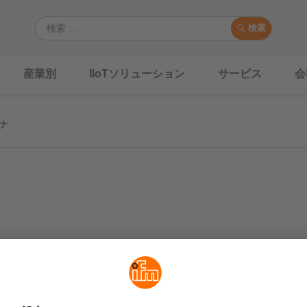
検索
産業別
IIoTソリューション
サービス
会
テナ