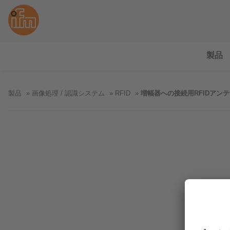
製品
製品
画像処理 / 認識システム
RFID
増幅器への接続用RFIDアン