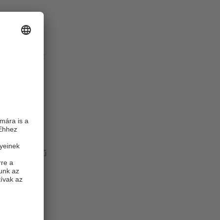
O-Link
információi
kozóhüvely
íthető fel. Az
tódnak az IT-
vén lehetővé
ripar nedves
artós tömítésű
ási hálózat