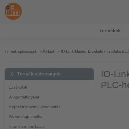
Termékek
Termék újdonságok
IO-Link
IO-Link-Master Érzékelők csatlakoztat
IO-Lin
Termék újdonságok
PLC-he
Érzékelők
Állapotfelügyelet
Képfeldolgozás / Azonosítás
Biztonságtechnika
Ipari kommunikáció