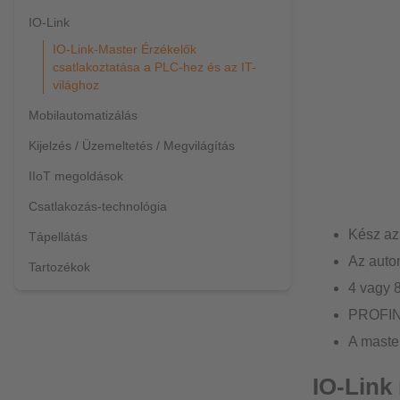
IO-Link
IO-Link-Master Érzékelők
csatlakoztatása a PLC-hez és az IT-
világhoz
Mobilautomatizálás
Kijelzés / Üzemeltetés / Megvilágítás
IIoT megoldások
Csatlakozás-technológia
Kész az 
Tápellátás
Az autom
Tartozékok
4 vagy 8
PROFINE
A master
IO-Link