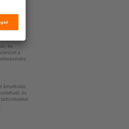
a ezen a
az IT- és az
ül
ban, és
 szenzort a
améterezésére
l árnyékolás
koztatható, és
tartozékokkal
A