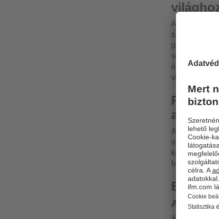
világho
A decentrális
szenzorok és a
párhuzamosan 
segítségével a
érzékelők inf
világba.
Robuszt
alkalma
A ház speciál
válik a felha
környezeteibe
M12-es összek
Előnyök
Az automat
A berendezés 