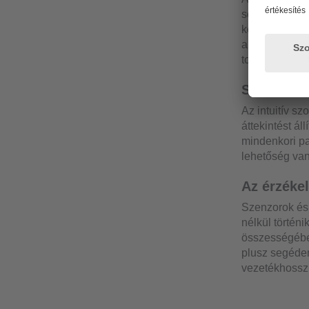
semmi esetre 
készüléken kü
automatizálási
továbbíthatók
Szenzorok
Az intuitív s
áttekintést ál
mindenkori pa
lehetőség van
Az érzéke
Szenzorok és
nélkül történi
összességébe
plusz segéden
vezetékhossz 