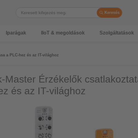
Keresés
Iparágak
IIoT & megoldások
Szolgáltatások
ása a PLC-hez és az IT-világhoz
k-Master Érzékelők csatlakozta
z és az IT-világhoz