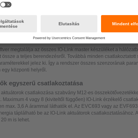
sem szabad, hogy kívülről zavarva legyen. Ennél az oknál fogv
lön IoT-Ethernet csatlakozóhüvely található, mely szétválasztja 
 hálózatot. Ezáltal az érzékelők fontos információi veszélytelen
 az IT- és ERP-rendszerekbe.
 konfigurálása moneo configure-szel
zoftver megtalálja az összes IO-Link master készüléket a hálózat
lít össze a teljes berendezésről. Továbbá minden csatlakoztatott
raméterekkel jelez ki. Így a rendszer összes szenzorának par
 egy központi helyről.
lők egyszerű csatlakoztatása
 aktuátorok csatlakozása szabvány M12-es összekötővezetékke
k. Maximum 4 vagy 8 (kiviteltől függően) IO-Link érzékelő csatla
n max. 3,6 A árammal láthatók el. Az EVC693 vagy az EVF693 
ergia táplálható be az IO-Link aktuátorok csatlakoztatásához. 
20 m is lehet.