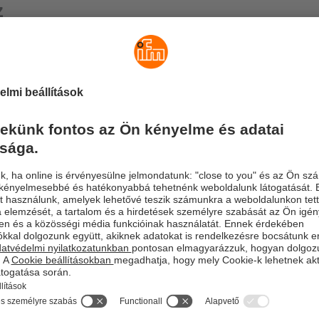
z
 IO-Link Master modulok gatewayként működnek az intelligens I
 terepi busz között. Ezen kívül az intelligens érzékelők fontos 
az IT-világba is továbbíthatók. Egy külön IoT-Ethernet csatla
z IT-hálózat az automatizálási hálózattól teljesen függetlenül ép
ormációi a jól bevált TCP/IP-JSON-interfészen keresztül továbbí
us terepi busz modulok nagyigényű
zásokhoz
is anyaga és a magas szintű tömítettség (IP 67 vagy IP 69K) ré
sználás Coolant-alkalmazásokban vagy közvetlenül az élelmisze
n. Az ecolink-technológia a csatlakozóvezetékek megbízható, t
ötését garantálja.
 és az ügyfelek haszna
izálási és az IT-hálózat különválasztása
rendelkezésre állása élvezi a legfőbb prioritást. Az automatizál