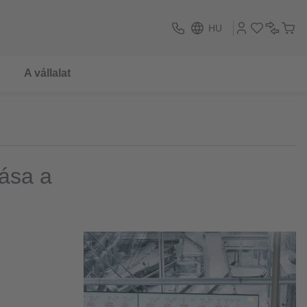
HU
A vállalat
tása a