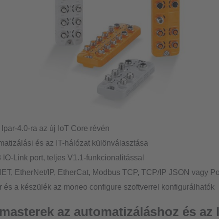
Ipar-4.0-ra az új IoT Core révén
atizálási és az IT-hálózat különválasztása
 IO-Link port, teljes V1.1-funkcionalitással
T, EtherNet/IP, EtherCat, Modbus TCP, TCP/IP JSON vagy Po
 és a készülék az moneo configure szoftverrel konfigurálhatók
 masterek az automatizáláshoz és az 