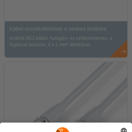
Kábel-összeköttetések a nedves területre
ecolink M12-kábel, halogén- és szilikonmentes, a
higiéniai területre, 4 x 1 mm² átmérővel