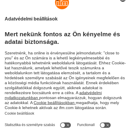
Kábel-összeköttetések a nedves területre
Ethernet D-kódolással
ecolink M12, Ethernet CAT 5 / CAT 5e
(csillagnégyes) az élelmiszeriparba
Fenntarthatóság
Adatbiztonság
Általános szerződési feltételek
Responsible Disclosure
Jótállási feltételek
Akadálymentesítés