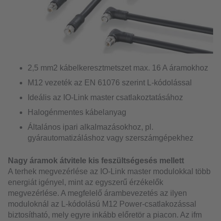
2,5 mm2 kábelkeresztmetszet max. 16 A áramokhoz
M12 vezeték az EN 61076 szerint L-kódolással
Ideális az IO-Link master csatlakoztatásához
Halogénmentes kábelanyag
Általános ipari alkalmazásokhoz, pl.
gyárautomatizáláshoz vagy szerszámgépekhez
Nagy áramok átvitele kis feszültségesés mellett
A terhek megvezérlése az IO-Link master modulokkal több
energiát igényel, mint az egyszerű érzékelők
megvezérlése. A megfelelő árambevezetés az ilyen
moduloknál az L-kódolású M12 Power-csatlakozással
biztosítható, mely egyre inkább előretör a piacon. Az ifm