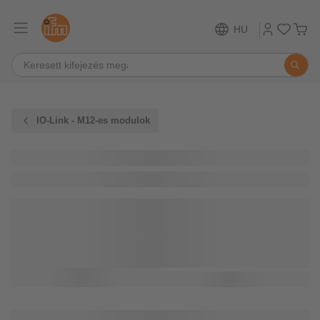
HU
IO-Link - M12-es modulok